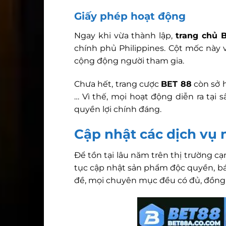
Giấy phép hoạt động
Ngay khi vừa thành lập,
trang chủ 
chính phủ Philippines. Cột mốc này
cộng động người tham gia.
Chưa hết, trang cược
BET 88
còn sở 
… Vì thế, mọi hoạt động diễn ra tại
quyền lợi chính đáng.
Cập nhật các dịch vụ 
Để tồn tại lâu năm trên thị trường cạ
tục cập nhật sản phẩm độc quyền, bám
đề, mọi chuyên mục đều có đủ, đồng 