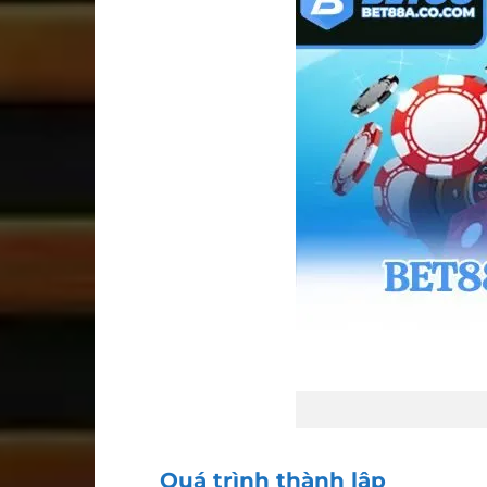
Quá trình thành lập