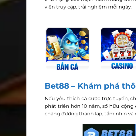
viên truy cập, trải nghiệm mỗi ngày.
Bet88 – Khám phá thô
Nếu yêu thích cá cược trực tuyến, c
phát triển hơn 10 năm, sở hữu cộng 
chặng đường thành lập, tầm nhìn và 