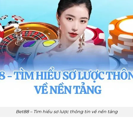
Bet88 – Tìm hiểu sơ lược thông tin về nền tảng