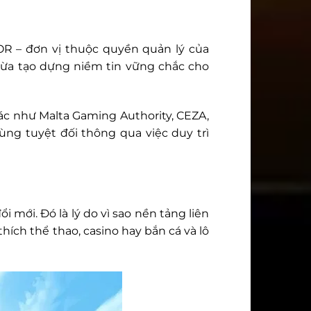
R – đơn vị thuộc quyền quản lý của
vừa tạo dựng niềm tin vững chắc cho
c như Malta Gaming Authority, CEZA,
ùng tuyệt đối thông qua việc duy trì
 mới. Đó là lý do vì sao nền tảng liên
ích thể thao, casino hay bắn cá và lô