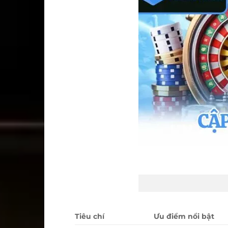
Tiêu chí
Ưu điểm nổi bật