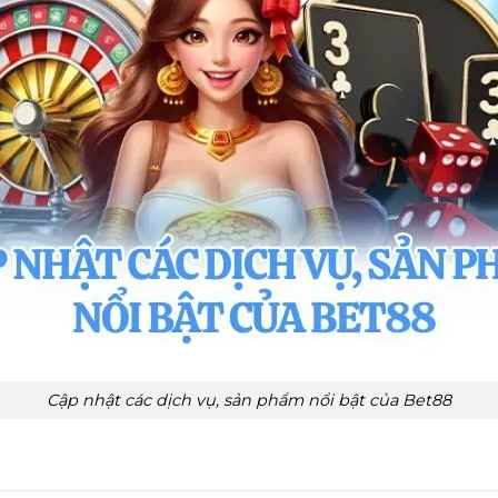
Cập nhật các dịch vụ, sản phẩm nổi bật của Bet88