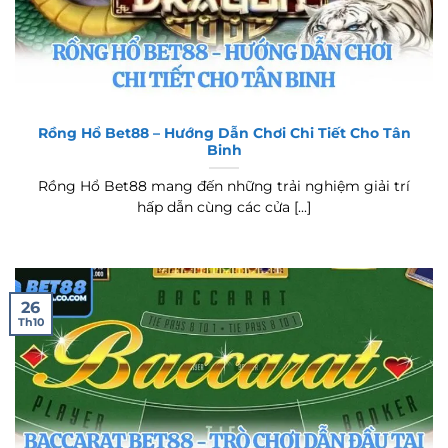
Rồng Hổ Bet88 – Hướng Dẫn Chơi Chi Tiết Cho Tân
Binh
Rồng Hổ Bet88 mang đến những trải nghiệm giải trí
hấp dẫn cùng các cửa [...]
26
Th10