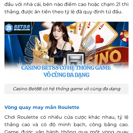
đầu với nhà cái, bên nào điểm cao hoặc chạm 21 thì
thắng, được ăn tiền theo tỷ lệ đã quy định từ đầu.
Casino Bet88 có hệ thống game vô cùng đa dạng
Vòng quay may mắn Roulette
Chơi Roulette có nhiều cửa cược khác nhau, tỷ lệ
thắng cao và có độ minh bạch, công bằng cao.
Game được vận hành thông qua một vòng quay