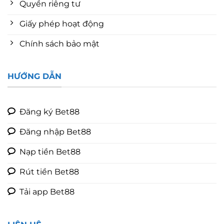
Quyền riêng tư
Giấy phép hoạt động
Chính sách bảo mật
HƯỚNG DẪN
Đăng ký Bet88
Đăng nhập Bet88
Nạp tiền Bet88
Rút tiền Bet88
Tải app Bet88