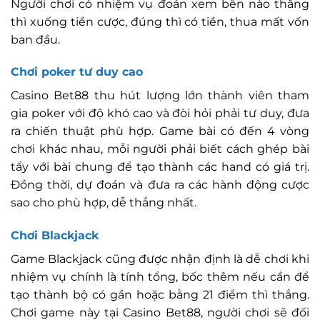
Người chơi có nhiệm vụ đoán xem bên nào thắng
thì xuống tiền cược, đúng thì có tiền, thua mất vốn
ban đầu.
Chơi poker tư duy cao
Casino Bet88 thu hút lượng lớn thành viên tham
gia poker với độ khó cao và đòi hỏi phải tư duy, đưa
ra chiến thuật phù hợp. Game bài có đến 4 vòng
chơi khác nhau, mỗi người phải biết cách ghép bài
tẩy với bài chung để tạo thành các hand có giá trị.
Đồng thời, dự đoán và đưa ra các hành động cược
sao cho phù hợp, dễ thắng nhất.
Chơi Blackjack
Game Blackjack cũng được nhận định là dễ chơi khi
nhiệm vụ chính là tính tổng, bốc thêm nếu cần để
tạo thành bộ có gần hoặc bằng 21 điểm thì thắng.
Chơi game này tại Casino Bet88, người chơi sẽ đối