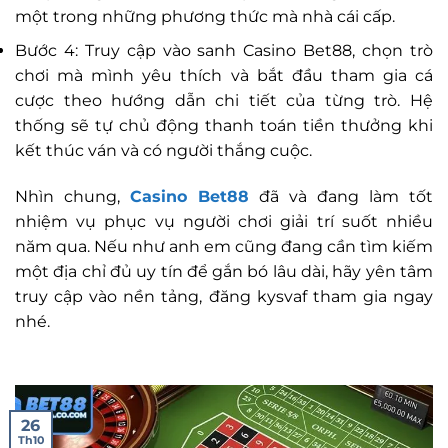
một trong những phương thức mà nhà cái cấp.
Bước 4: Truy cập vào sanh Casino Bet88, chọn trò
chơi mà mình yêu thích và bắt đầu tham gia cá
cược theo hướng dẫn chi tiết của từng trò. Hệ
thống sẽ tự chủ động thanh toán tiền thưởng khi
kết thúc ván và có người thắng cuộc.
Nhìn chung,
Casino Bet88
đã và đang làm tốt
nhiệm vụ phục vụ người chơi giải trí suốt nhiều
năm qua. Nếu như anh em cũng đang cần tìm kiếm
một địa chỉ đủ uy tín để gắn bó lâu dài, hãy yên tâm
truy cập vào nền tảng, đăng kysvaf tham gia ngay
nhé.
26
Th10