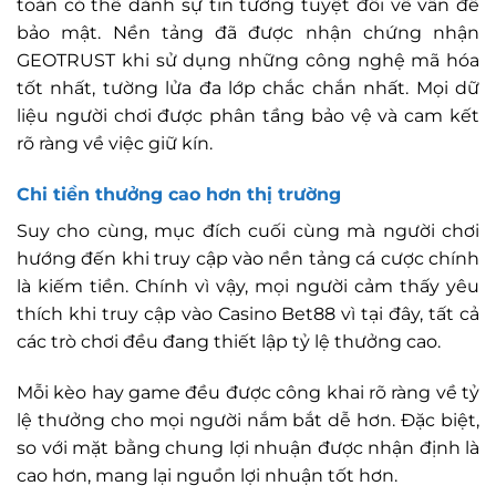
toàn có thể dành sự tin tưởng tuyệt đối về vấn đề
bảo mật. Nền tảng đã được nhận chứng nhận
GEOTRUST khi sử dụng những công nghệ mã hóa
tốt nhất, tường lửa đa lớp chắc chắn nhất. Mọi dữ
liệu người chơi được phân tầng bảo vệ và cam kết
rõ ràng về việc giữ kín.
Chi tiền thưởng cao hơn thị trường
Suy cho cùng, mục đích cuối cùng mà người chơi
hướng đến khi truy cập vào nền tảng cá cược chính
là kiếm tiền. Chính vì vậy, mọi người cảm thấy yêu
thích khi truy cập vào Casino Bet88 vì tại đây, tất cả
các trò chơi đều đang thiết lập tỷ lệ thưởng cao.
Mỗi kèo hay game đều được công khai rõ ràng về tỷ
lệ thưởng cho mọi người nắm bắt dễ hơn. Đặc biệt,
so với mặt bằng chung lợi nhuận được nhận định là
cao hơn, mang lại nguồn lợi nhuận tốt hơn.