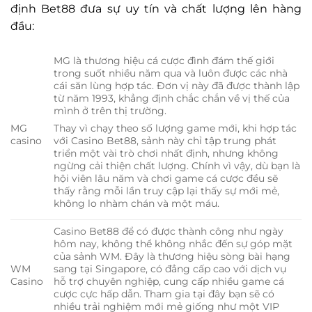
định Bet88 đưa sự uy tín và chất lượng lên hàng
đầu:
MG là thương hiệu cá cược đình đám thế giới
trong suốt nhiều năm qua và luôn được các nhà
cái săn lùng hợp tác. Đơn vị này đã được thành lập
từ năm 1993, khẳng định chắc chắn về vị thế của
mình ở trên thị trường.
MG
Thay vì chạy theo số lượng game mới, khi hợp tác
casino
với Casino Bet88, sảnh này chỉ tập trung phát
triển một vài trò chơi nhất định, nhưng không
ngừng cải thiện chất lượng. Chính vì vậy, dù bạn là
hội viên lâu năm và chơi game cá cược đều sẽ
thấy rằng mỗi lần truy cập lại thấy sự mới mẻ,
không lo nhàm chán và một máu.
Casino Bet88 để có được thành công như ngày
hôm nay, không thể không nhắc đến sự góp mặt
của sảnh WM. Đây là thương hiệu sòng bài hạng
WM
sang tại Singapore, có đẳng cấp cao với dịch vụ
Casino
hỗ trợ chuyên nghiệp, cung cấp nhiều game cá
cược cực hấp dẫn. Tham gia tại đây bạn sẽ có
nhiều trải nghiệm mới mẻ giống như một VIP