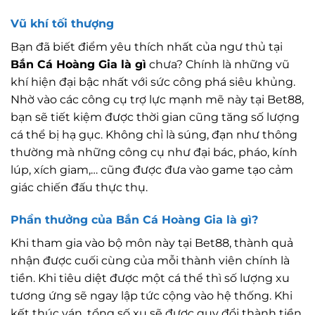
Vũ khí tối thượng
Bạn đã biết điểm yêu thích nhất của ngư thủ tại
Bắn Cá Hoàng Gia là gì
chưa? Chính là những vũ
khí hiện đại bậc nhất với sức công phá siêu khủng.
Nhờ vào các công cụ trợ lực mạnh mẽ này tại Bet88,
bạn sẽ tiết kiệm được thời gian cũng tăng số lượng
cá thể bị hạ gục. Không chỉ là súng, đạn như thông
thường mà những công cụ như đại bác, pháo, kính
lúp, xích giam,… cũng được đưa vào game tạo cảm
giác chiến đấu thực thụ.
Phần thưởng của Bắn Cá Hoàng Gia là gì?
Khi tham gia vào bộ môn này tại Bet88, thành quả
nhận được cuối cùng của mỗi thành viên chính là
tiền. Khi tiêu diệt được một cá thể thì số lượng xu
tương ứng sẽ ngay lập tức cộng vào hệ thống. Khi
kết thúc ván, tổng số xu sẽ được quy đổi thành tiền